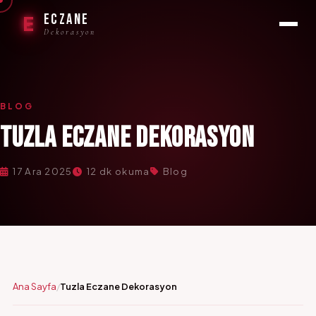
ECZANE
E
Dekorasyon
BLOG
TUZLA ECZANE DEKORASYON
17 Ara 2025
12 dk okuma
Blog
Ana Sayfa
Tuzla Eczane Dekorasyon