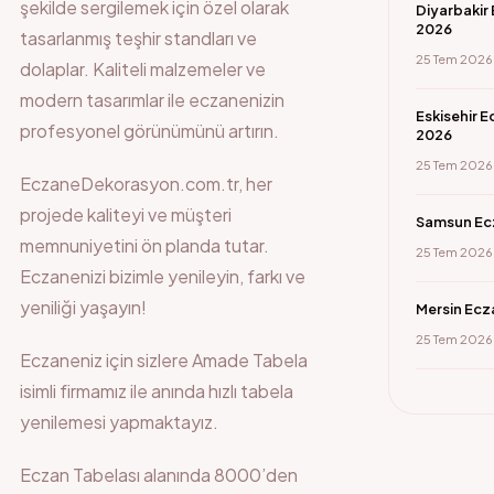
şekilde sergilemek için özel olarak
Diyarbakir
2026
tasarlanmış teşhir standları ve
25 Tem 2026
dolaplar. Kaliteli malzemeler ve
modern tasarımlar ile eczanenizin
Eskisehir 
profesyonel görünümünü artırın.
2026
25 Tem 2026
EczaneDekorasyon.com.tr, her
projede kaliteyi ve müşteri
Samsun Ecz
memnuniyetini ön planda tutar.
25 Tem 2026
Eczanenizi bizimle yenileyin, farkı ve
yeniliği yaşayın!
Mersin Ecz
25 Tem 2026
Eczaneniz için sizlere Amade Tabela
isimli firmamız ile anında hızlı tabela
yenilemesi yapmaktayız.
Eczan Tabelası
alanında 8000’den