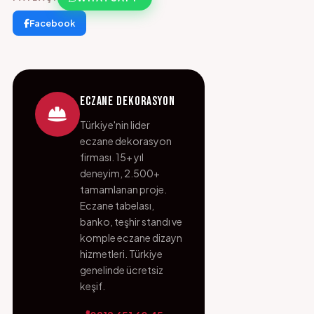
Facebook
Eczane Dekorasyon
Türkiye'nin lider
eczane dekorasyon
firması. 15+ yıl
deneyim, 2.500+
tamamlanan proje.
Eczane tabelası,
banko, teşhir standı ve
komple eczane dizayn
hizmetleri. Türkiye
genelinde ücretsiz
keşif.