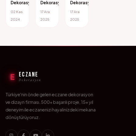
Dekorasyon
Dekorasyon
Dekorasyon
02 Kas
17 Ara
17 Ara
2024
2025
2025
ECZANE
E
Dekorasyon
Türkiye'nin önde gelen eczane dekorasyon
ve dizayn firması. 500+ başarılı proje, 15+ yıl
deneyim ile eczanenizi hayalinizdeki mekana
dönüştürüyoruz.