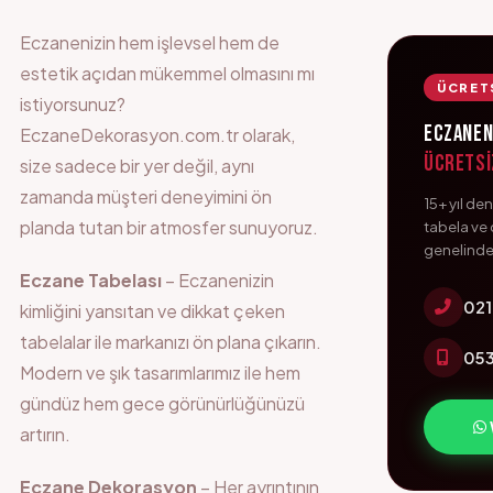
Eczanenizin hem işlevsel hem de
estetik açıdan mükemmel olmasını mı
ÜCRETS
istiyorsunuz?
Eczaneni
EczaneDekorasyon.com.tr olarak,
Ücretsi
size sadece bir yer değil, aynı
zamanda müşteri deneyimini ön
15+ yıl d
planda tutan bir atmosfer sunuyoruz.
tabela ve 
genelinde
Eczane Tabelası
– Eczanenizin
021
kimliğini yansıtan ve dikkat çeken
tabelalar ile markanızı ön plana çıkarın.
053
Modern ve şık tasarımlarımız ile hem
gündüz hem gece görünürlüğünüzü
artırın.
Eczane Dekorasyon
– Her ayrıntının