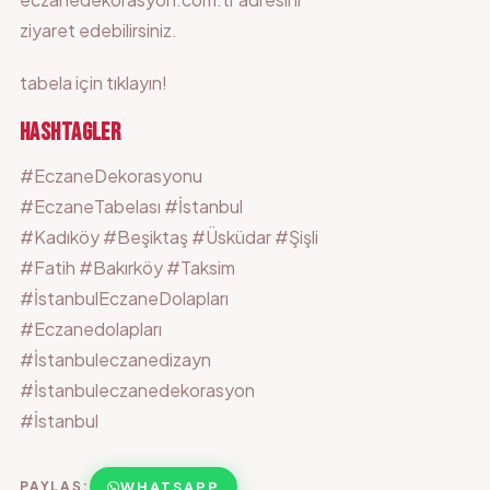
ziyaret edebilirsiniz.
tabela için
tıklayın
!
HASHTAGLER
#EczaneDekorasyonu
#EczaneTabelası #İstanbul
#Kadıköy #Beşiktaş #Üsküdar #Şişli
#Fatih #Bakırköy #Taksim
#İstanbulEczaneDolapları
#Eczanedolapları
#İstanbuleczanedizayn
#İstanbuleczanedekorasyon
#İstanbul
WHATSAPP
PAYLAŞ: