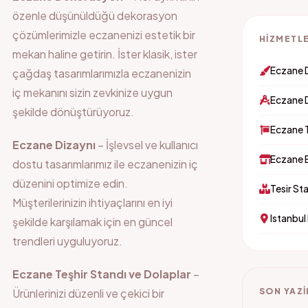
özenle düşünüldüğü dekorasyon
çözümlerimizle eczanenizi estetik bir
HIZMETLE
mekan haline getirin. İster klasik, ister
Eczane 
çağdaş tasarımlarımızla eczanenizin
iç mekanını sizin zevkinize uygun
Eczane 
şekilde dönüştürüyoruz.
Eczane 
Eczane Dizaynı
– İşlevsel ve kullanıcı
Eczane 
dostu tasarımlarımız ile eczanenizin iç
düzenini optimize edin.
Tesir St
Müşterilerinizin ihtiyaçlarını en iyi
Istanbul
şekilde karşılamak için en güncel
trendleri uyguluyoruz.
Eczane Teşhir Standı ve Dolaplar
–
Ürünlerinizi düzenli ve çekici bir
SON YAZI