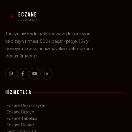
ECZANE
E
Dekorasyon
Türkiye'nin önde gelen eczane dekorasyon
ve dizayn firması. 500+ başarılı proje, 15+ yıl
deneyim ile eczanenizi hayalinizdeki mekana
dönüştürüyoruz.
HIZMETLER
Eczane Dekorasyon
Eczane Dizayn
Eczane Tabelası
Eczane Banko
Teşhir Standları