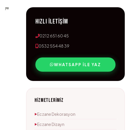
HIZLI İLETİŞİM
0212 651 60 45
0532 554 48 39
WHATSAPP ILE YAZ
HİZMETLERİMİZ
Eczane Dekorasyon
▶
Eczane Dizayn
▶