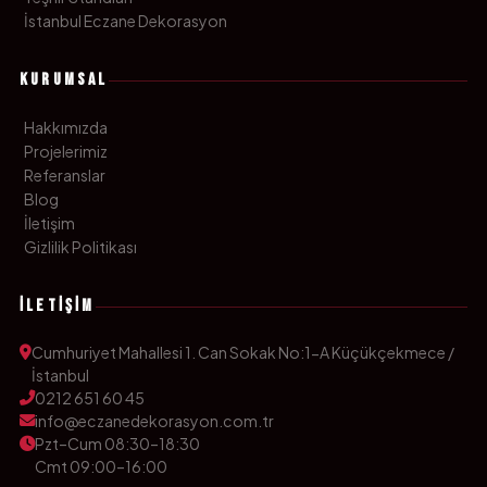
İstanbul Eczane Dekorasyon
KURUMSAL
Hakkımızda
Projelerimiz
Referanslar
Blog
İletişim
Gizlilik Politikası
İLETIŞIM
Cumhuriyet Mahallesi 1. Can Sokak No:1-A Küçükçekmece /
İstanbul
0212 651 60 45
info@eczanedekorasyon.com.tr
Pzt–Cum 08:30–18:30
Cmt 09:00–16:00