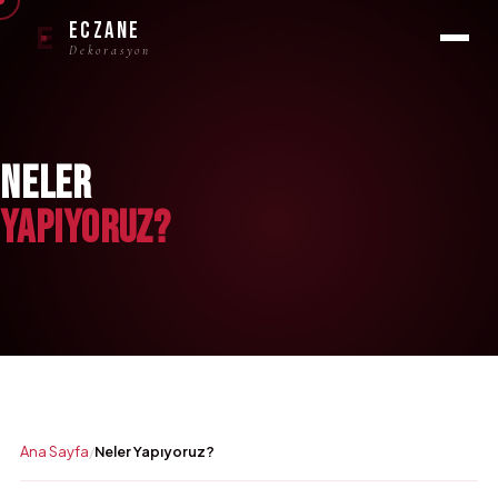
ECZANE
E
Dekorasyon
NELER
YAPIYORUZ?
Ana Sayfa
Neler Yapıyoruz?