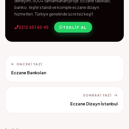
deneyim, 500+ tamamlanan proje. Eczane tabelası,
banko, teşhir standı ve komple eczane dizayn
hizmetleri. Türkiye genelinde ücretsiz keşif.
0212 651 60 45
TEKLIF AL
ONCEKI YAZI
Eczane Bankoları
SONRAKI YAZI
Eczane Dizayn İstanbul