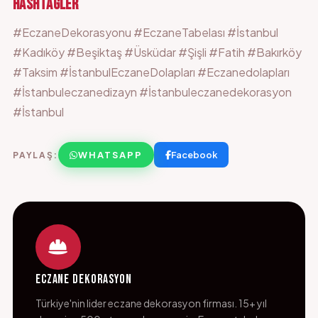
HASHTAGLER
#EczaneDekorasyonu #EczaneTabelası #İstanbul
#Kadıköy #Beşiktaş #Üsküdar #Şişli #Fatih #Bakırköy
#Taksim #İstanbulEczaneDolapları #Eczanedolapları
#İstanbuleczanedizayn #İstanbuleczanedekorasyon
#İstanbul
WHATSAPP
Facebook
PAYLAŞ:
Eczane Dekorasyon
Türkiye'nin lider eczane dekorasyon firması. 15+ yıl