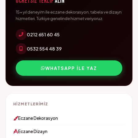
Ücretsiz Teklif
Alın
15+ yıl deneyim ile eczane dekorasyon, tabela ve dizayn
hizmetleri. Türkiye genelinde hizmet veriyoruz.
0212 651 60 45
0532 554 48 39
WHATSAPP ILE YAZ
HIZMETLERIMIZ
Eczane Dekorasyon
Eczane Dizayn