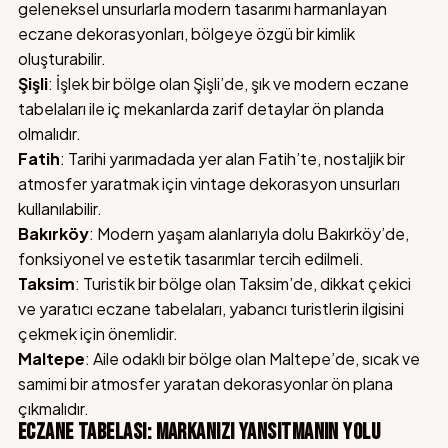
geleneksel unsurlarla modern tasarımı harmanlayan
eczane dekorasyonları, bölgeye özgü bir kimlik
oluşturabilir.
Şişli
: İşlek bir bölge olan Şişli’de, şık ve modern eczane
tabelaları ile iç mekanlarda zarif detaylar ön planda
olmalıdır.
Fatih
: Tarihi yarımadada yer alan Fatih’te, nostaljik bir
atmosfer yaratmak için vintage dekorasyon unsurları
kullanılabilir.
Bakırköy
: Modern yaşam alanlarıyla dolu Bakırköy’de,
fonksiyonel ve estetik tasarımlar tercih edilmeli.
Taksim
: Turistik bir bölge olan Taksim’de, dikkat çekici
ve yaratıcı eczane tabelaları, yabancı turistlerin ilgisini
çekmek için önemlidir.
Maltepe
: Aile odaklı bir bölge olan Maltepe’de, sıcak ve
samimi bir atmosfer yaratan dekorasyonlar ön plana
çıkmalıdır.
ECZANE TABELASI: MARKANIZI YANSITMANIN YOLU