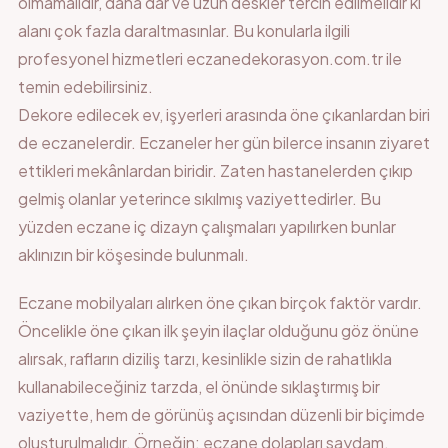
olmamalıdır, daha dar ve uzun deskler tercih edilmelidir ki
alanı çok fazla daraltmasınlar. Bu konularla ilgili
profesyonel hizmetleri eczanedekorasyon.com.tr ile
temin edebilirsiniz.
Dekore edilecek ev, işyerleri arasında öne çıkanlardan biri
de eczanelerdir. Eczaneler her gün bilerce insanın ziyaret
ettikleri mekânlardan biridir. Zaten hastanelerden çıkıp
gelmiş olanlar yeterince sıkılmış vaziyettedirler. Bu
yüzden eczane iç dizayn çalışmaları yapılırken bunlar
aklınızın bir köşesinde bulunmalı.
Eczane mobilyaları alırken öne çıkan birçok faktör vardır.
Öncelikle öne çıkan ilk şeyin ilaçlar olduğunu göz önüne
alırsak, rafların diziliş tarzı, kesinlikle sizin de rahatlıkla
kullanabileceğiniz tarzda, el önünde sıklaştırmış bir
vaziyette, hem de görünüş açısından düzenli bir biçimde
oluşturulmalıdır. Örneğin; eczane dolapları saydam,