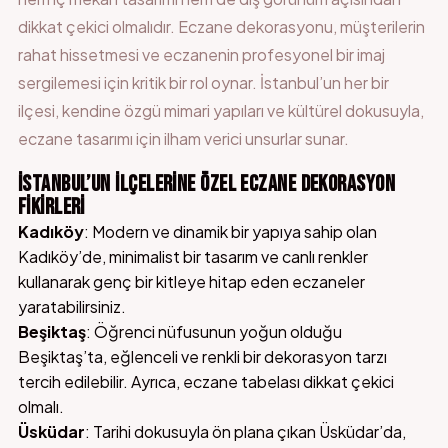
dikkat çekici olmalıdır. Eczane dekorasyonu, müşterilerin
rahat hissetmesi ve eczanenin profesyonel bir imaj
sergilemesi için kritik bir rol oynar. İstanbul’un her bir
ilçesi, kendine özgü mimari yapıları ve kültürel dokusuyla,
eczane tasarımı için ilham verici unsurlar sunar.
İSTANBUL’UN İLÇELERINE ÖZEL ECZANE DEKORASYON
FIKIRLERI
Kadıköy
: Modern ve dinamik bir yapıya sahip olan
Kadıköy’de, minimalist bir tasarım ve canlı renkler
kullanarak genç bir kitleye hitap eden eczaneler
yaratabilirsiniz.
Beşiktaş
: Öğrenci nüfusunun yoğun olduğu
Beşiktaş’ta, eğlenceli ve renkli bir dekorasyon tarzı
tercih edilebilir. Ayrıca, eczane tabelası dikkat çekici
olmalı.
Üsküdar
: Tarihi dokusuyla ön plana çıkan Üsküdar’da,